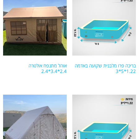
בריכה פרו מלבנית שקועה באדמה
אוהל מתנפח אולטרה
2.4*3.4*2.4
1.22*5*3