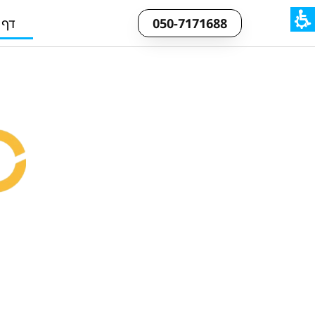
ipoolg
050-7171688
דף 
הב
ה