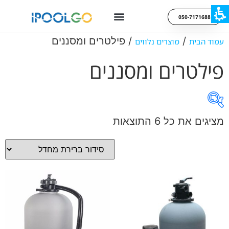
050-7171688
/
/ פילטרים ומסננים
עמוד הבית
מוצרים נלווים
פילטרים ומסננים
מציגים את כל ⁦6⁩ התוצאות
On sale
תגיות מוצר
מוצר Color
Blue
Green