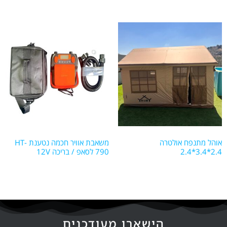
אוהל מתנפח אולטרה
משאבת אוויר חכמה נטענת HT-
2.4*3.4*2.4
790 לסאפ / בריכה 12V
הישארו מעודכנים