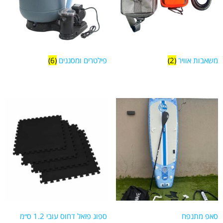
מוצר Color
Blue
Green
משאבות אוויר
(2)
פילטרים ומסננים
(6)
Red
סאפ מתנפח
ספוג פזאל דחוס עובי 1.2 ס״מ