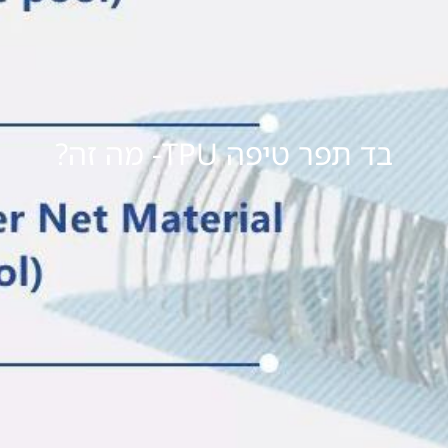
בד תפר טיפה TPU- מה זה?