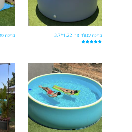
מוצר Color
Blue
Green
בריכה עגולה פרו 1.22*3.7
בריכה פרו עג
Red
דורג
5.00
מתוך 5